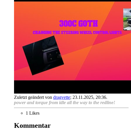
Zuletzt geändert von
dragvette
;
23.11.2025, 20:36
.
power and torque from idle all the way to the redline!
1 Likes
Kommentar