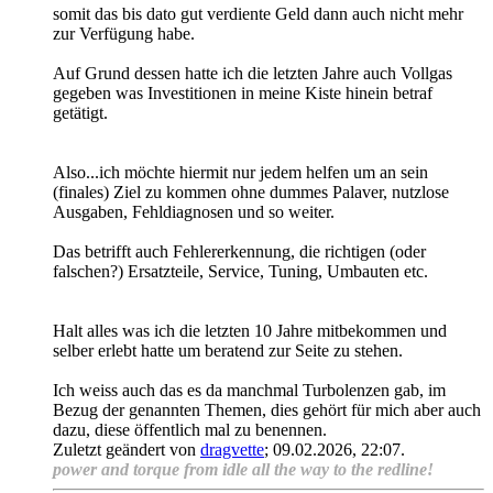
somit das bis dato gut verdiente Geld dann auch nicht mehr
zur Verfügung habe.
Auf Grund dessen hatte ich die letzten Jahre auch Vollgas
gegeben was Investitionen in meine Kiste hinein betraf
getätigt.
Also...ich möchte hiermit nur jedem helfen um an sein
(finales) Ziel zu kommen ohne dummes Palaver, nutzlose
Ausgaben, Fehldiagnosen und so weiter.
Das betrifft auch Fehlererkennung, die richtigen (oder
falschen?) Ersatzteile, Service, Tuning, Umbauten etc.
Halt alles was ich die letzten 10 Jahre mitbekommen und
selber erlebt hatte um beratend zur Seite zu stehen.
Ich weiss auch das es da manchmal Turbolenzen gab, im
Bezug der genannten Themen, dies gehört für mich aber auch
dazu, diese öffentlich mal zu benennen.
Zuletzt geändert von
dragvette
;
09.02.2026, 22:07
.
power and torque from idle all the way to the redline!