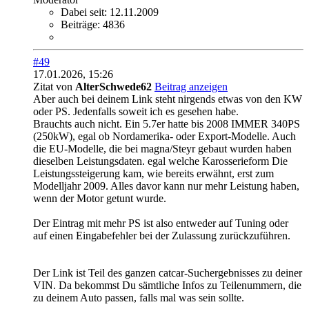
Dabei seit:
12.11.2009
Beiträge:
4836
#49
17.01.2026, 15:26
Zitat von
AlterSchwede62
Beitrag anzeigen
Aber auch bei deinem Link steht nirgends etwas von den KW
oder PS. Jedenfalls soweit ich es gesehen habe.
Brauchts auch nicht. Ein 5.7er hatte bis 2008 IMMER 340PS
(250kW), egal ob Nordamerika- oder Export-Modelle. Auch
die EU-Modelle, die bei magna/Steyr gebaut wurden haben
dieselben Leistungsdaten. egal welche Karosserieform Die
Leistungssteigerung kam, wie bereits erwähnt, erst zum
Modelljahr 2009. Alles davor kann nur mehr Leistung haben,
wenn der Motor getunt wurde.
Der Eintrag mit mehr PS ist also entweder auf Tuning oder
auf einen Eingabefehler bei der Zulassung zurückzuführen.
Der Link ist Teil des ganzen catcar-Suchergebnisses zu deiner
VIN. Da bekommst Du sämtliche Infos zu Teilenummern, die
zu deinem Auto passen, falls mal was sein sollte.