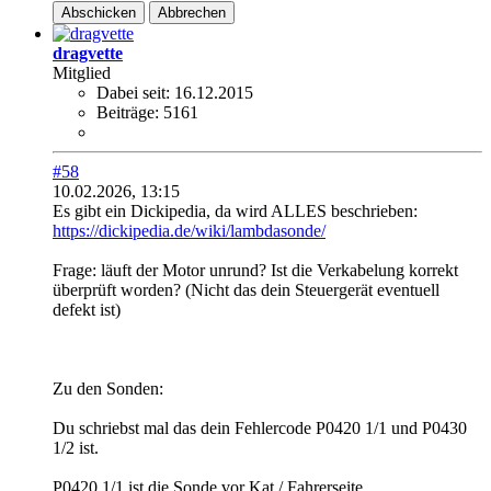
Abschicken
Abbrechen
dragvette
Mitglied
Dabei seit:
16.12.2015
Beiträge:
5161
#58
10.02.2026, 13:15
Es gibt ein Dickipedia, da wird ALLES beschrieben:
https://dickipedia.de/wiki/lambdasonde/
Frage: läuft der Motor unrund? Ist die Verkabelung korrekt
überprüft worden? (Nicht das dein Steuergerät eventuell
defekt ist)
Zu den Sonden:
Du schriebst mal das dein Fehlercode P0420 1/1 und P0430
1/2 ist.
P0420 1/1 ist die Sonde vor Kat / Fahrerseite.