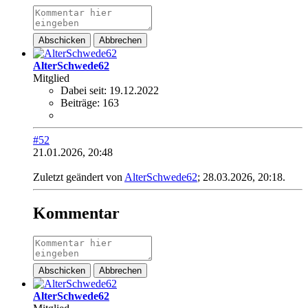
Abschicken
Abbrechen
AlterSchwede62
Mitglied
Dabei seit:
19.12.2022
Beiträge:
163
#52
21.01.2026, 20:48
Zuletzt geändert von
AlterSchwede62
;
28.03.2026, 20:18
.
Kommentar
Abschicken
Abbrechen
AlterSchwede62