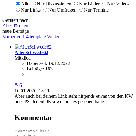
Alle
Nur Diskussionen
Nur Bilder
Nur Videos
Nur Links
Nur Umfragen
Nur Termine
Gefiltert nach:
Alles löschen
neue Beiträge
Vorherige
1
4
template
Weiter
AlterSchwede62
Mitglied
Dabei seit:
19.12.2022
Beiträge:
163
#46
16.01.2026, 18:11
Aber auch bei deinem Link steht nirgends etwas von den KW
oder PS. Jedenfalls soweit ich es gesehen habe.
Kommentar