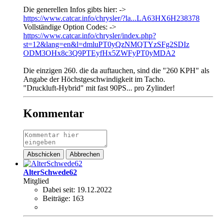
Die generellen Infos gibts hier: ->
https://www.catcar.info/chrysler/?la...LA63HX6H238378
Vollständige Option Codes: ->
https://www.catcar.info/chrysler/index.php?
st=12&lang=en&l=dmluPT0yQzNMQTYzSFg2SDIz
ODM3OHx8c3Q9PTEyfHx5ZWFyPT0yMDA2
Die einzigen 260. die da auftauchen, sind die "260 KPH" als
Angabe der Höchstgeschwindigkeit im Tacho.
"Druckluft-Hybrid" mit fast 90PS... pro Zylinder!
Kommentar
Abschicken
Abbrechen
AlterSchwede62
Mitglied
Dabei seit:
19.12.2022
Beiträge:
163