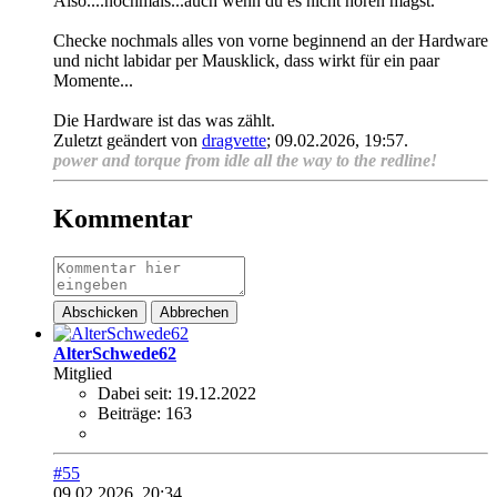
Also....nochmals...auch wenn du es nicht hören magst.
Checke nochmals alles von vorne beginnend an der Hardware
und nicht labidar per Mausklick, dass wirkt für ein paar
Momente...
Die Hardware ist das was zählt.
Zuletzt geändert von
dragvette
;
09.02.2026, 19:57
.
power and torque from idle all the way to the redline!
Kommentar
Abschicken
Abbrechen
AlterSchwede62
Mitglied
Dabei seit:
19.12.2022
Beiträge:
163
#55
09.02.2026, 20:34