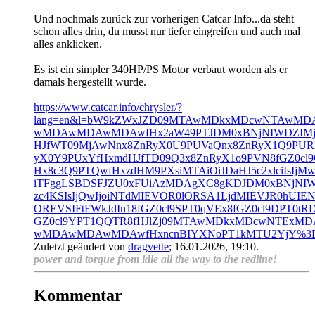
Und nochmals zurück zur vorherigen Catcar Info...da steht
schon alles drin, du musst nur tiefer eingreifen und auch mal
alles anklicken.
Es ist ein simpler 340HP/PS Motor verbaut worden als er
damals hergestellt wurde.
https://www.catcar.info/chrysler/?
lang=en&l=bW9kZWxJZD09MTAwMDkxMDcwNTAw
wMDAwMDAwMDAwfHx2aW49PTJDM0xBNjNIWDZIMj
HJfWT09MjAwNnx8ZnRyX0U9PUVaQnx8ZnRyX1Q9PUR
yX0Y9PUxYfHxmdHJfTD09Q3x8ZnRyX1o9PVN8fGZ0cl
Hx8c3Q9PTQwfHxzdHM9PXsiMTAiOiJDaHJ5c2xlciIsIjMw
iTFggLSBDSFJZU0xFUiAzMDAgXC8gKDJDM0xBNjNI
zc4KSIsIjQwIjoiNTdMIEVOR0lORSA1LjdMIEVJR0hUIE
OREVSIFtFWkJdIn18fGZ0cl9SPT0qVEx8fGZ0cl9DPT0tRD
GZ0cl9YPT1QQTR8fHJlZj09MTAwMDkxMDcwNTEx
wMDAwMDAwMDAwfHxncnBIYXNoPT1kMTU2YjY%3
Zuletzt geändert von
dragvette
;
16.01.2026, 19:10
.
power and torque from idle all the way to the redline!
Kommentar