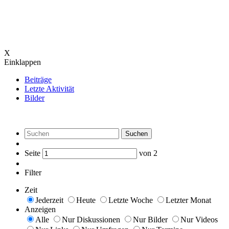
X
Einklappen
Beiträge
Letzte Aktivität
Bilder
Suchen
Seite
von
2
Filter
Zeit
Jederzeit
Heute
Letzte Woche
Letzter Monat
Anzeigen
Alle
Nur Diskussionen
Nur Bilder
Nur Videos