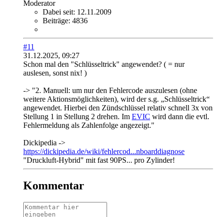
Moderator
Dabei seit:
12.11.2009
Beiträge:
4836
#11
31.12.2025, 09:27
Schon mal den "Schlüsseltrick" angewendet? ( = nur
auslesen, sonst nix! )
-> "2. Manuell: um nur den Fehlercode auszulesen (ohne
weitere Aktionsmöglichkeiten), wird der s.g. „Schlüsseltrick“
angewendet. Hierbei den Zündschlüssel relativ schnell 3x von
Stellung 1 in Stellung 2 drehen. Im
EVIC
wird dann die evtl.
Fehlermeldung als Zahlenfolge angezeigt.​"​
Dickipedia ->
https://dickipedia.de/wiki/fehlercod...nboarddiagnose
"Druckluft-Hybrid" mit fast 90PS... pro Zylinder!
Kommentar