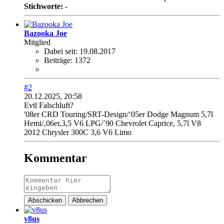
Stichworte:
-
Bazooka Joe
Mitglied
Dabei seit:
19.08.2017
Beiträge:
1372
#2
20.12.2025, 20:58
Evtl Falschluft?
'08er CRD Touring/SRT-Design/‘05er Dodge Magnum 5,7l
Hemi/‚06er,3,5 V6 LPG/`90 Chevrolet Caprice, 5,7l V8
2012 Chrysler 300C 3,6 V6 Limo
Kommentar
Abschicken
Abbrechen
v8us