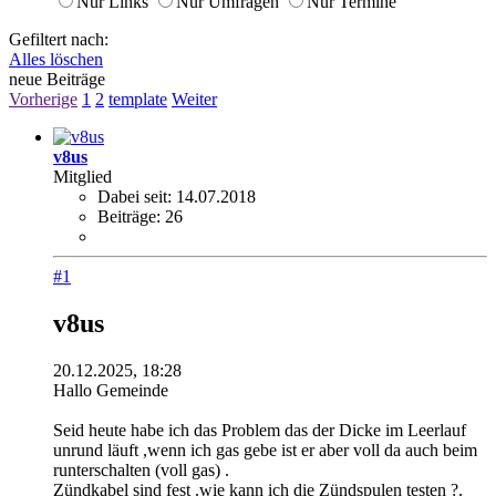
Nur Links
Nur Umfragen
Nur Termine
Gefiltert nach:
Alles löschen
neue Beiträge
Vorherige
1
2
template
Weiter
v8us
Mitglied
Dabei seit:
14.07.2018
Beiträge:
26
#1
v8us
20.12.2025, 18:28
Hallo Gemeinde
Seid heute habe ich das Problem das der Dicke im Leerlauf
unrund läuft ,wenn ich gas gebe ist er aber voll da auch beim
runterschalten (voll gas) .
Zündkabel sind fest .wie kann ich die Zündspulen testen ?.