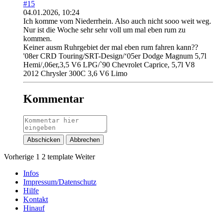
#15
04.01.2026, 10:24
Ich komme vom Niederrhein. Also auch nicht sooo weit weg.
Nur ist die Woche sehr sehr voll um mal eben rum zu
kommen.
Keiner ausm Ruhrgebiet der mal eben rum fahren kann??
'08er CRD Touring/SRT-Design/‘05er Dodge Magnum 5,7l
Hemi/‚06er,3,5 V6 LPG/`90 Chevrolet Caprice, 5,7l V8
2012 Chrysler 300C 3,6 V6 Limo
Kommentar
Abschicken
Abbrechen
Vorherige
1
2
template
Weiter
Infos
Impressum/Datenschutz
Hilfe
Kontakt
Hinauf