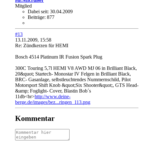
HEMIcruiser
Mitglied
Dabei seit:
30.04.2009
Beiträge:
877
#13
13.11.2009, 15:58
Re: Zündkerzen für HEMI
Bosch 4514 Platinum IR Fusion Spark Plug
300C Touring 5,7l HEMI V8 AWD MJ 06 in Brilliant Black,
20&quot; Startech- Monostar IV Felgen in Brilliant Black,
BRC- Gasanlage, selbstleuchtendes Nummernschild, Pilot
Motorsport Shift Knob &quot;Six Shooter&quot;, GTS Head-
&amp; Foglight- Cover, Blastin Bob´s
11db<br>
http://www.deine-
berge.de/images/bez...ringen_113.png
Kommentar