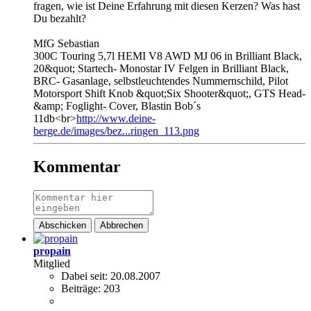
fragen, wie ist Deine Erfahrung mit diesen Kerzen? Was hast
Du bezahlt?
MfG Sebastian
300C Touring 5,7l HEMI V8 AWD MJ 06 in Brilliant Black,
20&quot; Startech- Monostar IV Felgen in Brilliant Black,
BRC- Gasanlage, selbstleuchtendes Nummernschild, Pilot
Motorsport Shift Knob &quot;Six Shooter&quot;, GTS Head-
&amp; Foglight- Cover, Blastin Bob´s
11db<br>
http://www.deine-
berge.de/images/bez...ringen_113.png
Kommentar
Abschicken
Abbrechen
propain
Mitglied
Dabei seit:
20.08.2007
Beiträge:
203