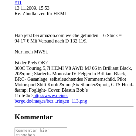
#11
13.11.2009, 15:53
Re: Zündkerzen für HEMI
Hab jetzt bei amazon.com welche gefunden. 16 Stück =
94,17 € Mit Versand nach D 132,11€.
Nur noch MWSt.
Ist der Preis OK?
300C Touring 5,7l HEMI V8 AWD MJ 06 in Brilliant Black,
20&quot; Startech- Monostar IV Felgen in Brilliant Black,
BRC- Gasanlage, selbstleuchtendes Nummernschild, Pilot
Motorsport Shift Knob &quot;Six Shooter&quot;, GTS Head-
&amp; Foglight- Cover, Blastin Bob´s
11db<br>
http://www.deine-
berge.de/images/bez...ringen_113.png
Kommentar