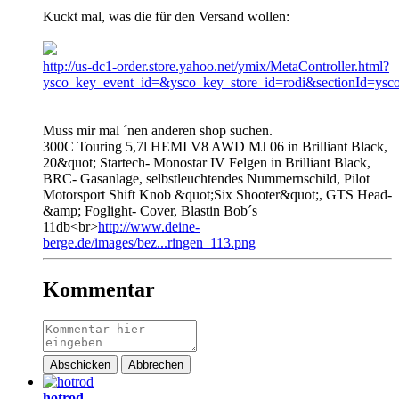
Kuckt mal, was die für den Versand wollen:
http://us-dc1-order.store.yahoo.net/ymix/MetaController.html?
ysco_key_event_id=&ysco_key_store_id=rodi&sectionId=ysco
Muss mir mal ´nen anderen shop suchen.
300C Touring 5,7l HEMI V8 AWD MJ 06 in Brilliant Black,
20&quot; Startech- Monostar IV Felgen in Brilliant Black,
BRC- Gasanlage, selbstleuchtendes Nummernschild, Pilot
Motorsport Shift Knob &quot;Six Shooter&quot;, GTS Head-
&amp; Foglight- Cover, Blastin Bob´s
11db<br>
http://www.deine-
berge.de/images/bez...ringen_113.png
Kommentar
Abschicken
Abbrechen
hotrod