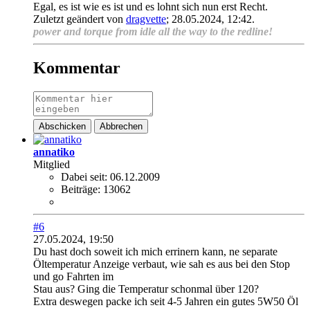
Egal, es ist wie es ist und es lohnt sich nun erst Recht.
Zuletzt geändert von
dragvette
;
28.05.2024, 12:42
.
power and torque from idle all the way to the redline!
Kommentar
Abschicken
Abbrechen
annatiko
Mitglied
Dabei seit:
06.12.2009
Beiträge:
13062
#6
27.05.2024, 19:50
Du hast doch soweit ich mich errinern kann, ne separate
Öltemperatur Anzeige verbaut, wie sah es aus bei den Stop
und go Fahrten im
Stau aus? Ging die Temperatur schonmal über 120?
Extra deswegen packe ich seit 4-5 Jahren ein gutes 5W50 Öl