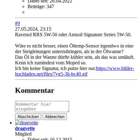
Dabei seit:
26.04.2022
Beiträge:
347
#9
27.05.2024, 23:15
Ravenol RRS 5W-50 oder Amsoil Signature Series 5W-50.
Wäre es nicht besser, einen Öltemp-Sensor irgendwo in eine
der Steigleitungen unterzubringen, als in der Ölwanne?
Das Öl in der Wanne dürfte kühler sein, als das was umläuft.
Kenn ich zumindest vom Moped so.
Ich bin keine Signatur, ich putze hier nur.
https://www.bilder-
hochladen.net/files/7yg5-3h-bc40.gif
Kommentar
Abschicken
Abbrechen
dragvette
Mitglied
Dabei seit:
16.12.2015