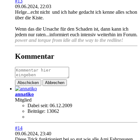
#13
09.06.2024, 22:03
Helge...echt nicht
und ich habe gedacht ich kenne alles schon
über die Kiste.
Wenn das die Ursache für den Schaden ist, dann kann ich
jedem nur raten...informiert euch intensiv weiterhin im Forum.
power and torque from idle all the way to the redline!
Kommentar
Abschicken
Abbrechen
annatiko
Mitglied
Dabei seit:
06.12.2009
Beiträge:
13062
#14
09.06.2024, 23:40
Diese Trick funktioniert bei so gut wie alle Ami Fahrzeugen