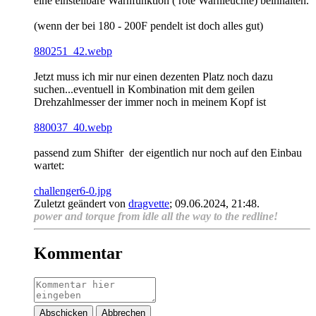
eine einstellbare Warnfunktion ( rote Warnleuchte) beinhalten.
(wenn der bei 180 - 200F pendelt ist doch alles gut)
880251_42.webp
Jetzt muss ich mir nur einen dezenten Platz noch dazu
suchen...eventuell in Kombination mit dem geilen
Drehzahlmesser der immer noch in meinem Kopf ist
880037_40.webp
passend zum Shifter
der eigentlich nur noch auf den Einbau
wartet:
challenger6-0.jpg
Zuletzt geändert von
dragvette
;
09.06.2024, 21:48
.
power and torque from idle all the way to the redline!
Kommentar
Abschicken
Abbrechen