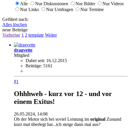
Alle
Nur Diskussionen
Nur Bilder
Nur Videos
Nur Links
Nur Umfragen
Nur Termine
Gefiltert nach:
Alles löschen
neue Beiträge
Vorherige
1
2
template
Weiter
dragvette
Mitglied
Dabei seit:
16.12.2015
Beiträge:
5161
#1
Ohhhweh - kurz vor 12 - und vor
einem Exitus!
26.05.2024, 14:08
Ob der Motor sich bei soviel Leistung im
original
Zustand
kurz mal überlegt hat...ich steige dann mal aus?