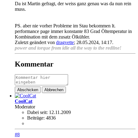
Da ist Martin gefragt, der weiss ganz genau was da nun rein
muss.
PS. aber nie vorher Probleme im Stau bekommen lt.
performance page immer konstante 83 Grad Öltemperatur in
Kombination mit dem zusatz Ölkühler.
Zuletzt geändert von
dragvette
;
28.05.2024, 14:17
.
power and torque from idle all the way to the redline!
Kommentar
Abschicken
Abbrechen
CoolCat
Moderator
Dabei seit:
12.11.2009
Beiträge:
4836
#8