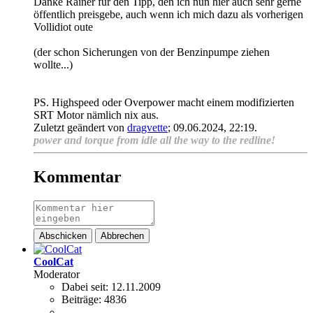
Danke Rainer für den Tipp, den ich nun hier auch sehr gerne
öffentlich preisgebe, auch wenn ich mich dazu als vorherigen
Vollidiot oute
(der schon Sicherungen von der Benzinpumpe ziehen
wollte...)
PS. Highspeed oder Overpower macht einem modifizierten
SRT Motor nämlich nix aus.
Zuletzt geändert von
dragvette
;
09.06.2024, 22:19
.
power and torque from idle all the way to the redline!
Kommentar
Abschicken
Abbrechen
CoolCat
Moderator
Dabei seit:
12.11.2009
Beiträge:
4836