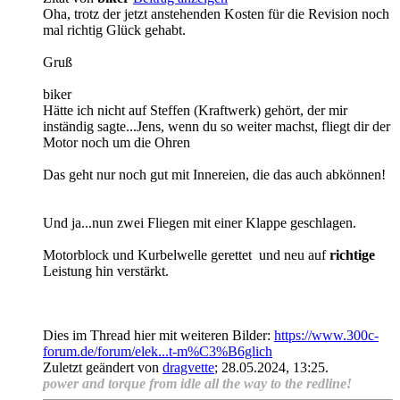
Oha, trotz der jetzt anstehenden Kosten für die Revision noch
mal richtig Glück gehabt.
Gruß
biker
Hätte ich nicht auf Steffen (Kraftwerk) gehört, der mir
inständig sagte...Jens, wenn du so weiter machst, fliegt dir der
Motor noch um die Ohren
Das geht nur noch gut mit Innereien, die das auch abkönnen!
Und ja...nun zwei Fliegen mit einer Klappe geschlagen.
Motorblock und Kurbelwelle gerettet
und neu auf
richtige
Leistung hin verstärkt.
Dies im Thread hier mit weiteren Bilder:
https://www.300c-
forum.de/forum/elek...t-m%C3%B6glich
Zuletzt geändert von
dragvette
;
28.05.2024, 13:25
.
power and torque from idle all the way to the redline!