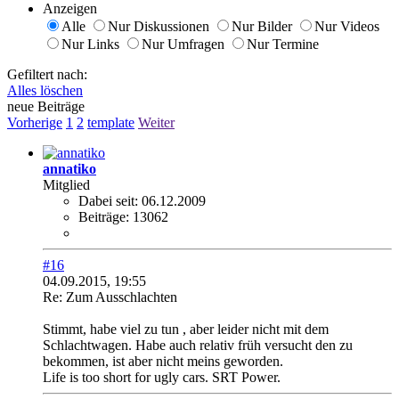
Anzeigen
Alle
Nur Diskussionen
Nur Bilder
Nur Videos
Nur Links
Nur Umfragen
Nur Termine
Gefiltert nach:
Alles löschen
neue Beiträge
Vorherige
1
2
template
Weiter
annatiko
Mitglied
Dabei seit:
06.12.2009
Beiträge:
13062
#16
04.09.2015, 19:55
Re: Zum Ausschlachten
Stimmt, habe viel zu tun
, aber leider nicht mit dem
Schlachtwagen. Habe auch relativ früh versucht den zu
bekommen, ist aber nicht meins geworden.
Life is too short for ugly cars. SRT Power.