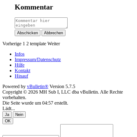
Kommentar
Abschicken
Abbrechen
Vorherige
1
2
template
Weiter
Infos
Impressum/Datenschutz
Hilfe
Kontakt
Hinauf
Powered by
vBulletin®
Version 5.7.5
Copyright © 2026 MH Sub I, LLC dba vBulletin. Alle Rechte
vorbehalten.
Die Seite wurde um 04:57 erstellt.
Lädt...
Ja
Nein
OK