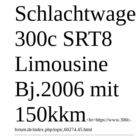
Schlachtwag
300c SRT8
Limousine
Bj.2006 mit
150kkm
<br>https://www.300c-
forum.de/index.php/topic,60274.45.html