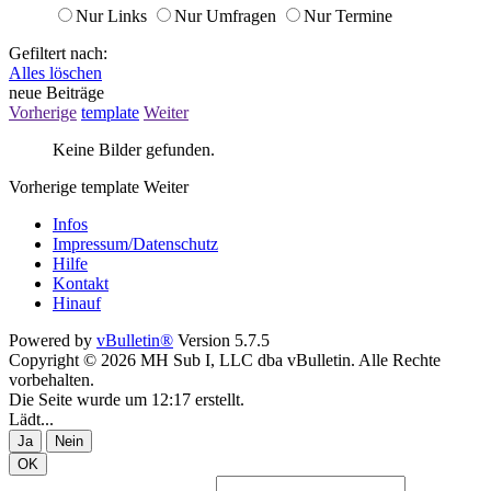
Nur Links
Nur Umfragen
Nur Termine
Gefiltert nach:
Alles löschen
neue Beiträge
Vorherige
template
Weiter
Keine Bilder gefunden.
Vorherige
template
Weiter
Infos
Impressum/Datenschutz
Hilfe
Kontakt
Hinauf
Powered by
vBulletin®
Version 5.7.5
Copyright © 2026 MH Sub I, LLC dba vBulletin. Alle Rechte
vorbehalten.
Die Seite wurde um 12:17 erstellt.
Lädt...
Ja
Nein
OK