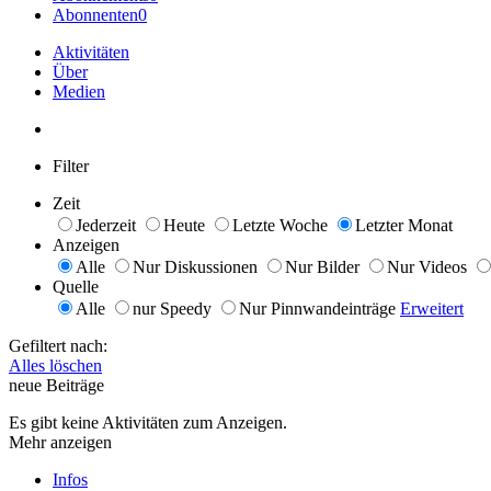
Abonnenten
0
Aktivitäten
Über
Medien
Filter
Zeit
Jederzeit
Heute
Letzte Woche
Letzter Monat
Anzeigen
Alle
Nur Diskussionen
Nur Bilder
Nur Videos
Quelle
Alle
nur Speedy
Nur Pinnwandeinträge
Erweitert
Gefiltert nach:
Alles löschen
neue Beiträge
Es gibt keine Aktivitäten zum Anzeigen.
Mehr anzeigen
Infos