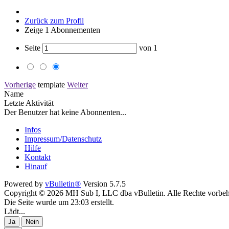
Zurück zum Profil
Zeige
1
Abonnementen
Seite
von
1
Vorherige
template
Weiter
Name
Letzte Aktivität
Der Benutzer hat keine Abonnenten...
Infos
Impressum/Datenschutz
Hilfe
Kontakt
Hinauf
Powered by
vBulletin®
Version 5.7.5
Copyright © 2026 MH Sub I, LLC dba vBulletin. Alle Rechte vorbeh
Die Seite wurde um 23:03 erstellt.
Lädt...
Ja
Nein