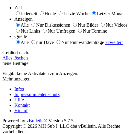
Zeit
Jederzeit
Heute
Letzte Woche
Letzter Monat
Anzeigen
Alle
Nur Diskussionen
Nur Bilder
Nur Videos
Nur Links
Nur Umfragen
Nur Termine
Quelle
Alle
nur Dave
Nur Pinnwandeinträge
Erweitert
Gefiltert nach:
Alles löschen
neue Beiträge
Es gibt keine Aktivitäten zum Anzeigen.
Mehr anzeigen
Infos
Impressum/Datenschutz
Hilfe
Kontakt
Hinauf
Powered by
vBulletin®
Version 5.7.5
Copyright © 2026 MH Sub I, LLC dba vBulletin. Alle Rechte
vorbehalten.