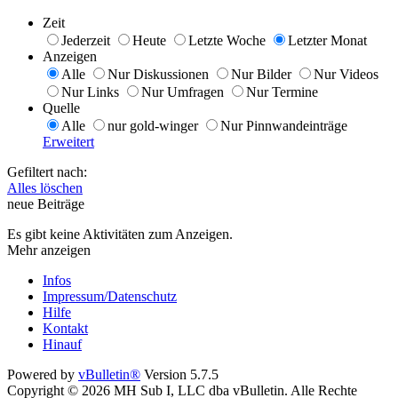
Zeit
Jederzeit
Heute
Letzte Woche
Letzter Monat
Anzeigen
Alle
Nur Diskussionen
Nur Bilder
Nur Videos
Nur Links
Nur Umfragen
Nur Termine
Quelle
Alle
nur gold-winger
Nur Pinnwandeinträge
Erweitert
Gefiltert nach:
Alles löschen
neue Beiträge
Es gibt keine Aktivitäten zum Anzeigen.
Mehr anzeigen
Infos
Impressum/Datenschutz
Hilfe
Kontakt
Hinauf
Powered by
vBulletin®
Version 5.7.5
Copyright © 2026 MH Sub I, LLC dba vBulletin. Alle Rechte