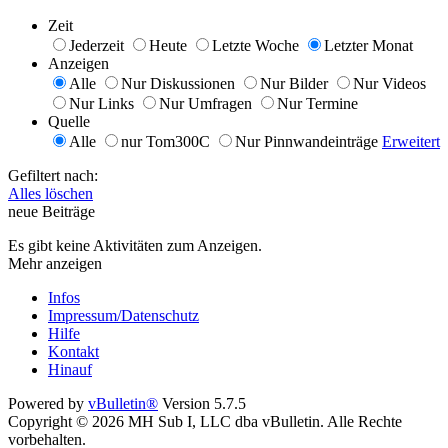
Zeit
Jederzeit
Heute
Letzte Woche
Letzter Monat
Anzeigen
Alle
Nur Diskussionen
Nur Bilder
Nur Videos
Nur Links
Nur Umfragen
Nur Termine
Quelle
Alle
nur Tom300C
Nur Pinnwandeinträge
Erweitert
Gefiltert nach:
Alles löschen
neue Beiträge
Es gibt keine Aktivitäten zum Anzeigen.
Mehr anzeigen
Infos
Impressum/Datenschutz
Hilfe
Kontakt
Hinauf
Powered by
vBulletin®
Version 5.7.5
Copyright © 2026 MH Sub I, LLC dba vBulletin. Alle Rechte
vorbehalten.