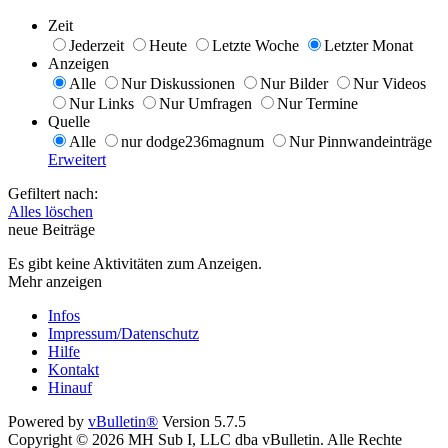
Zeit
Jederzeit
Heute
Letzte Woche
Letzter Monat
Anzeigen
Alle
Nur Diskussionen
Nur Bilder
Nur Videos
Nur Links
Nur Umfragen
Nur Termine
Quelle
Alle
nur dodge236magnum
Nur Pinnwandeinträge
Erweitert
Gefiltert nach:
Alles löschen
neue Beiträge
Es gibt keine Aktivitäten zum Anzeigen.
Mehr anzeigen
Infos
Impressum/Datenschutz
Hilfe
Kontakt
Hinauf
Powered by
vBulletin®
Version 5.7.5
Copyright © 2026 MH Sub I, LLC dba vBulletin. Alle Rechte