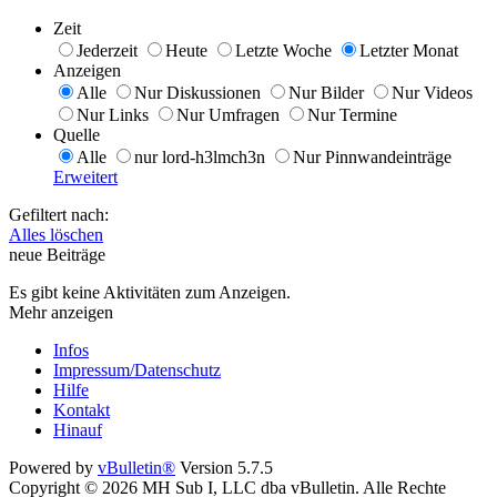
Zeit
Jederzeit
Heute
Letzte Woche
Letzter Monat
Anzeigen
Alle
Nur Diskussionen
Nur Bilder
Nur Videos
Nur Links
Nur Umfragen
Nur Termine
Quelle
Alle
nur lord-h3lmch3n
Nur Pinnwandeinträge
Erweitert
Gefiltert nach:
Alles löschen
neue Beiträge
Es gibt keine Aktivitäten zum Anzeigen.
Mehr anzeigen
Infos
Impressum/Datenschutz
Hilfe
Kontakt
Hinauf
Powered by
vBulletin®
Version 5.7.5
Copyright © 2026 MH Sub I, LLC dba vBulletin. Alle Rechte