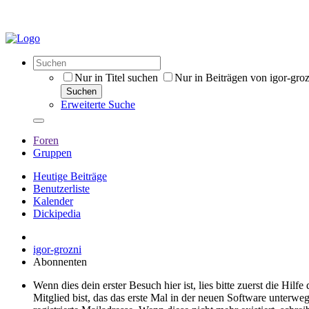
Nur in Titel suchen
Nur in Beiträgen von igor-gro
Suchen
Erweiterte Suche
Foren
Gruppen
Heutige Beiträge
Benutzerliste
Kalender
Dickipedia
igor-grozni
Abonnenten
Wenn dies dein erster Besuch hier ist, lies bitte zuerst die Hilf
Mitglied bist, das das erste Mal in der neuen Software unterw