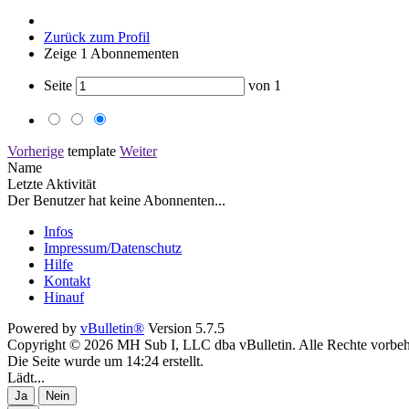
Zurück zum Profil
Zeige
1
Abonnementen
Seite
von
1
Vorherige
template
Weiter
Name
Letzte Aktivität
Der Benutzer hat keine Abonnenten...
Infos
Impressum/Datenschutz
Hilfe
Kontakt
Hinauf
Powered by
vBulletin®
Version 5.7.5
Copyright © 2026 MH Sub I, LLC dba vBulletin. Alle Rechte vorbeh
Die Seite wurde um 14:24 erstellt.
Lädt...
Ja
Nein