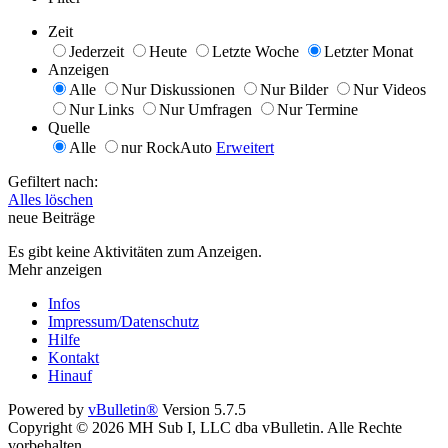
Zeit
Jederzeit
Heute
Letzte Woche
Letzter Monat
Anzeigen
Alle
Nur Diskussionen
Nur Bilder
Nur Videos
Nur Links
Nur Umfragen
Nur Termine
Quelle
Alle
nur RockAuto
Erweitert
Gefiltert nach:
Alles löschen
neue Beiträge
Es gibt keine Aktivitäten zum Anzeigen.
Mehr anzeigen
Infos
Impressum/Datenschutz
Hilfe
Kontakt
Hinauf
Powered by
vBulletin®
Version 5.7.5
Copyright © 2026 MH Sub I, LLC dba vBulletin. Alle Rechte
vorbehalten.