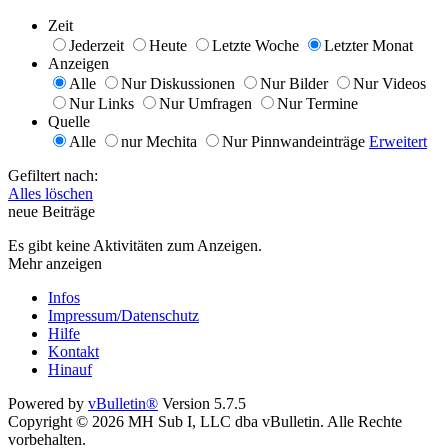
Zeit
Jederzeit
Heute
Letzte Woche
Letzter Monat
Anzeigen
Alle
Nur Diskussionen
Nur Bilder
Nur Videos
Nur Links
Nur Umfragen
Nur Termine
Quelle
Alle
nur Mechita
Nur Pinnwandeinträge
Erweitert
Gefiltert nach:
Alles löschen
neue Beiträge
Es gibt keine Aktivitäten zum Anzeigen.
Mehr anzeigen
Infos
Impressum/Datenschutz
Hilfe
Kontakt
Hinauf
Powered by
vBulletin®
Version 5.7.5
Copyright © 2026 MH Sub I, LLC dba vBulletin. Alle Rechte
vorbehalten.