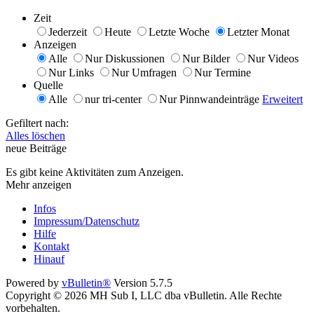
Zeit
Jederzeit
Heute
Letzte Woche
Letzter Monat
Anzeigen
Alle
Nur Diskussionen
Nur Bilder
Nur Videos
Nur Links
Nur Umfragen
Nur Termine
Quelle
Alle
nur tri-center
Nur Pinnwandeinträge
Erweitert
Gefiltert nach:
Alles löschen
neue Beiträge
Es gibt keine Aktivitäten zum Anzeigen.
Mehr anzeigen
Infos
Impressum/Datenschutz
Hilfe
Kontakt
Hinauf
Powered by
vBulletin®
Version 5.7.5
Copyright © 2026 MH Sub I, LLC dba vBulletin. Alle Rechte
vorbehalten.