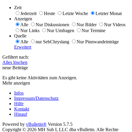
Zeit
Jederzeit
Heute
Letzte Woche
Letzter Monat
Anzeigen
Alle
Nur Diskussionen
Nur Bilder
Nur Videos
Nur Links
Nur Umfragen
Nur Termine
Quelle
Alle
nur SebChryslang
Nur Pinnwandeinträge
Erweitert
Gefiltert nach:
Alles löschen
neue Beiträge
Es gibt keine Aktivitäten zum Anzeigen.
Mehr anzeigen
Infos
Impressum/Datenschutz
Hilfe
Kontakt
Hinauf
Powered by
vBulletin®
Version 5.7.5
Copyright © 2026 MH Sub I, LLC dba vBulletin. Alle Rechte