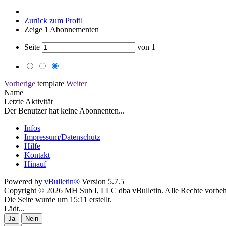
Zurück zum Profil
Zeige
1
Abonnementen
Seite
von
1
Vorherige
template
Weiter
Name
Letzte Aktivität
Der Benutzer hat keine Abonnenten...
Infos
Impressum/Datenschutz
Hilfe
Kontakt
Hinauf
Powered by
vBulletin®
Version 5.7.5
Copyright © 2026 MH Sub I, LLC dba vBulletin. Alle Rechte vorbeh
Die Seite wurde um 15:11 erstellt.
Lädt...
Ja
Nein