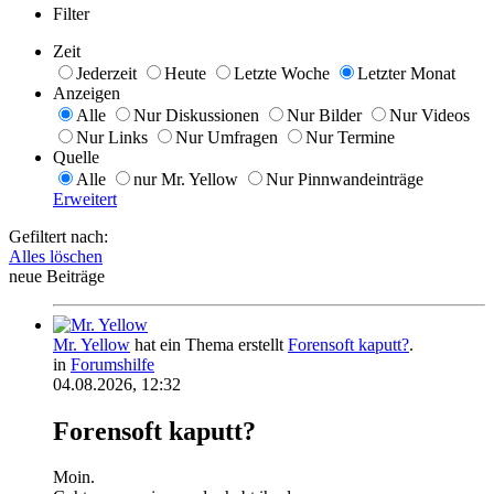
Filter
Zeit
Jederzeit
Heute
Letzte Woche
Letzter Monat
Anzeigen
Alle
Nur Diskussionen
Nur Bilder
Nur Videos
Nur Links
Nur Umfragen
Nur Termine
Quelle
Alle
nur Mr. Yellow
Nur Pinnwandeinträge
Erweitert
Gefiltert nach:
Alles löschen
neue Beiträge
Mr. Yellow
hat ein Thema erstellt
Forensoft kaputt?
.
in
Forumshilfe
04.08.2026, 12:32
Forensoft kaputt?
Moin.