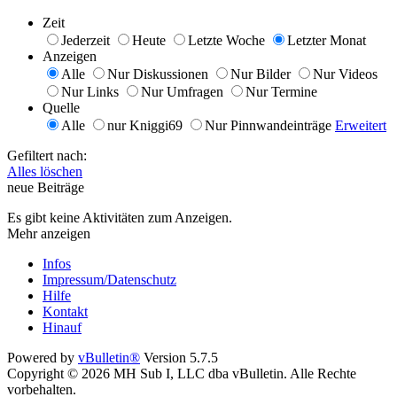
Zeit
Jederzeit
Heute
Letzte Woche
Letzter Monat
Anzeigen
Alle
Nur Diskussionen
Nur Bilder
Nur Videos
Nur Links
Nur Umfragen
Nur Termine
Quelle
Alle
nur Kniggi69
Nur Pinnwandeinträge
Erweitert
Gefiltert nach:
Alles löschen
neue Beiträge
Es gibt keine Aktivitäten zum Anzeigen.
Mehr anzeigen
Infos
Impressum/Datenschutz
Hilfe
Kontakt
Hinauf
Powered by
vBulletin®
Version 5.7.5
Copyright © 2026 MH Sub I, LLC dba vBulletin. Alle Rechte
vorbehalten.