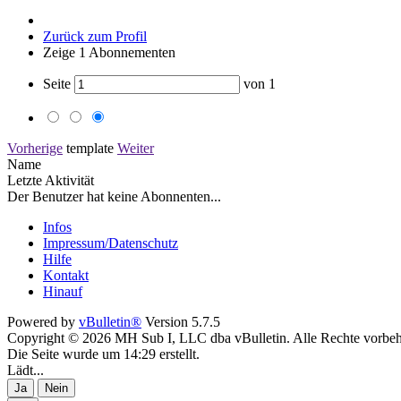
Zurück zum Profil
Zeige
1
Abonnementen
Seite
von
1
Vorherige
template
Weiter
Name
Letzte Aktivität
Der Benutzer hat keine Abonnenten...
Infos
Impressum/Datenschutz
Hilfe
Kontakt
Hinauf
Powered by
vBulletin®
Version 5.7.5
Copyright © 2026 MH Sub I, LLC dba vBulletin. Alle Rechte vorbeh
Die Seite wurde um 14:29 erstellt.
Lädt...
Ja
Nein