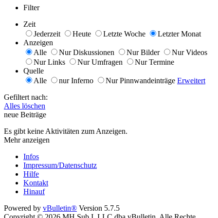
Filter
Zeit
Jederzeit
Heute
Letzte Woche
Letzter Monat
Anzeigen
Alle
Nur Diskussionen
Nur Bilder
Nur Videos
Nur Links
Nur Umfragen
Nur Termine
Quelle
Alle
nur Inferno
Nur Pinnwandeinträge
Erweitert
Gefiltert nach:
Alles löschen
neue Beiträge
Es gibt keine Aktivitäten zum Anzeigen.
Mehr anzeigen
Infos
Impressum/Datenschutz
Hilfe
Kontakt
Hinauf
Powered by
vBulletin®
Version 5.7.5
Copyright © 2026 MH Sub I, LLC dba vBulletin. Alle Rechte